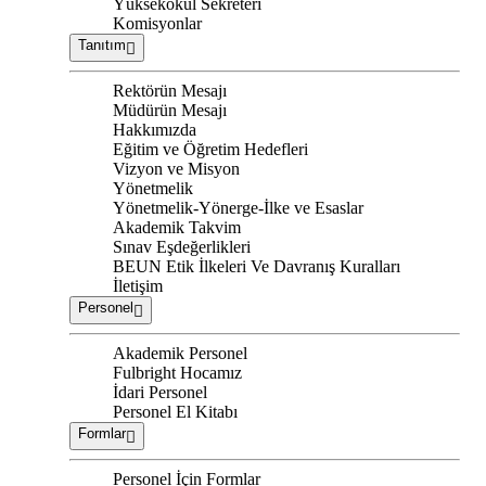
Yüksekokul Sekreteri
Komisyonlar
Tanıtım
Rektörün Mesajı
Müdürün Mesajı
Hakkımızda
Eğitim ve Öğretim Hedefleri
Vizyon ve Misyon
Yönetmelik
Yönetmelik-Yönerge-İlke ve Esaslar
Akademik Takvim
Sınav Eşdeğerlikleri
BEUN Etik İlkeleri Ve Davranış Kuralları
İletişim
Personel
Akademik Personel
Fulbright Hocamız
İdari Personel
Personel El Kitabı
Formlar
Personel İçin Formlar