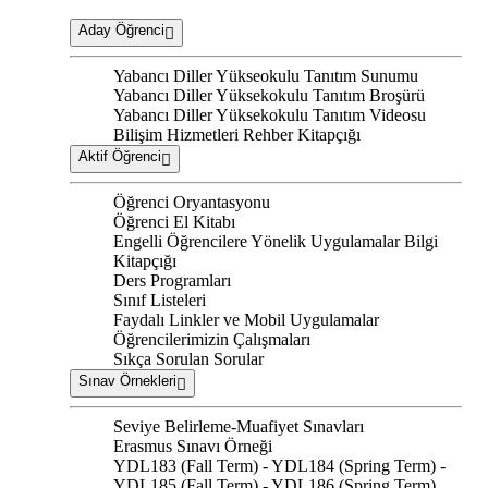
Aday Öğrenci
Yabancı Diller Yükseokulu Tanıtım Sunumu
Yabancı Diller Yüksekokulu Tanıtım Broşürü
Yabancı Diller Yüksekokulu Tanıtım Videosu
Bilişim Hizmetleri Rehber Kitapçığı
Aktif Öğrenci
Öğrenci Oryantasyonu
Öğrenci El Kitabı
Engelli Öğrencilere Yönelik Uygulamalar Bilgi
Kitapçığı
Ders Programları
Sınıf Listeleri
Faydalı Linkler ve Mobil Uygulamalar
Öğrencilerimizin Çalışmaları
Sıkça Sorulan Sorular
Sınav Örnekleri
Seviye Belirleme-Muafiyet Sınavları
Erasmus Sınavı Örneği
YDL183 (Fall Term) - YDL184 (Spring Term) -
YDL185 (Fall Term) - YDL186 (Spring Term)