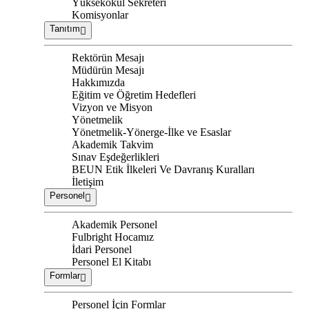
Yüksekokul Sekreteri
Komisyonlar
Tanıtım
Rektörün Mesajı
Müdürün Mesajı
Hakkımızda
Eğitim ve Öğretim Hedefleri
Vizyon ve Misyon
Yönetmelik
Yönetmelik-Yönerge-İlke ve Esaslar
Akademik Takvim
Sınav Eşdeğerlikleri
BEUN Etik İlkeleri Ve Davranış Kuralları
İletişim
Personel
Akademik Personel
Fulbright Hocamız
İdari Personel
Personel El Kitabı
Formlar
Personel İçin Formlar