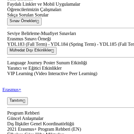
Faydalı Linkler ve Mobil Uygulamalar
Öğrencilerimizin Çalışmaları
Sıkça Sorulan Sorular
Sınav Örnekleri
Seviye Belirleme-Muafiyet Sınavları
Erasmus Sınavı Örneği
YDL183 (Fall Term) - YDL184 (Spring Term) - YDL185 (Fall Ter
Müfredat Dışı Etkinlikler
Language Journey Poster Sunum Etkinliği
Yaratıcı ve Eğitici Etkinlikler
VIP Learning (Video Interactive Peer Learning)
Erasmus+
Tanıtım
Program Rehberi
Güncel Anlaşmalar
Dış İlişkiler Genel Koordinatörlüğü
2021 Erasmus+ Program Rehberi (EN)