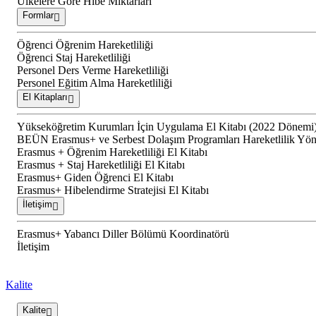
Ülkelere Göre Hibe Miktarları
Formlar
Öğrenci Öğrenim Hareketliliği
Öğrenci Staj Hareketliliği
Personel Ders Verme Hareketliliği
Personel Eğitim Alma Hareketliliği
El Kitapları
Yükseköğretim Kurumları İçin Uygulama El Kitabı (2022 Dönemi
BEÜN Erasmus+ ve Serbest Dolaşım Programları Hareketlilik Yön
Erasmus + Öğrenim Hareketliliği El Kitabı
Erasmus + Staj Hareketliliği El Kitabı
Erasmus+ Giden Öğrenci El Kitabı
Erasmus+ Hibelendirme Stratejisi El Kitabı
İletişim
Erasmus+ Yabancı Diller Bölümü Koordinatörü
İletişim
Kalite
Kalite