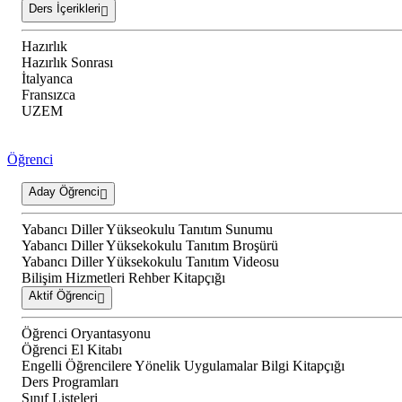
Ders İçerikleri
Hazırlık
Hazırlık Sonrası
İtalyanca
Fransızca
UZEM
Öğrenci
Aday Öğrenci
Yabancı Diller Yükseokulu Tanıtım Sunumu
Yabancı Diller Yüksekokulu Tanıtım Broşürü
Yabancı Diller Yüksekokulu Tanıtım Videosu
Bilişim Hizmetleri Rehber Kitapçığı
Aktif Öğrenci
Öğrenci Oryantasyonu
Öğrenci El Kitabı
Engelli Öğrencilere Yönelik Uygulamalar Bilgi Kitapçığı
Ders Programları
Sınıf Listeleri