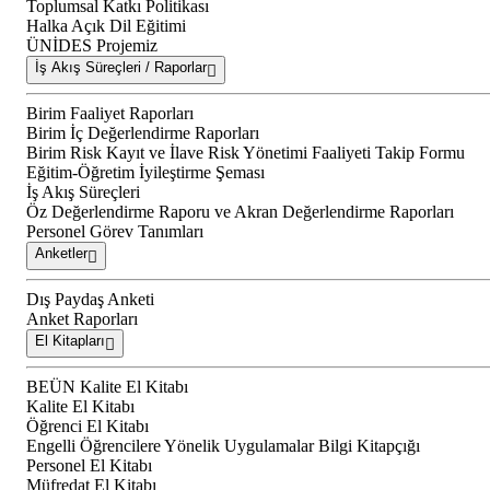
Toplumsal Katkı Politikası
Halka Açık Dil Eğitimi
ÜNİDES Projemiz
İş Akış Süreçleri / Raporlar
Birim Faaliyet Raporları
Birim İç Değerlendirme Raporları
Birim Risk Kayıt ve İlave Risk Yönetimi Faaliyeti Takip Formu
Eğitim-Öğretim İyileştirme Şeması
İş Akış Süreçleri
Öz Değerlendirme Raporu ve Akran Değerlendirme Raporları
Personel Görev Tanımları
Anketler
Dış Paydaş Anketi
Anket Raporları
El Kitapları
BEÜN Kalite El Kitabı
Kalite El Kitabı
Öğrenci El Kitabı
Engelli Öğrencilere Yönelik Uygulamalar Bilgi Kitapçığı
Personel El Kitabı
Müfredat El Kitabı