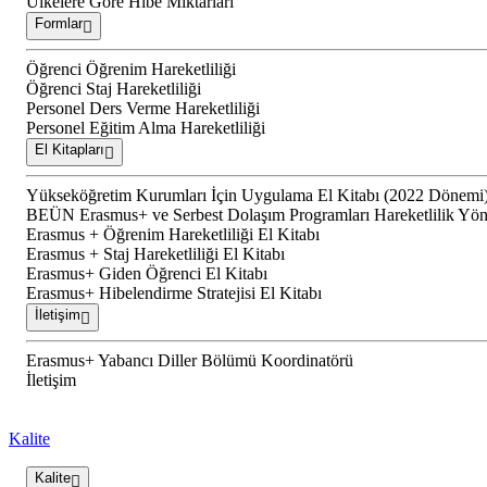
Ülkelere Göre Hibe Miktarları
Formlar
Öğrenci Öğrenim Hareketliliği
Öğrenci Staj Hareketliliği
Personel Ders Verme Hareketliliği
Personel Eğitim Alma Hareketliliği
El Kitapları
Yükseköğretim Kurumları İçin Uygulama El Kitabı (2022 Dönemi
BEÜN Erasmus+ ve Serbest Dolaşım Programları Hareketlilik Yön
Erasmus + Öğrenim Hareketliliği El Kitabı
Erasmus + Staj Hareketliliği El Kitabı
Erasmus+ Giden Öğrenci El Kitabı
Erasmus+ Hibelendirme Stratejisi El Kitabı
İletişim
Erasmus+ Yabancı Diller Bölümü Koordinatörü
İletişim
Kalite
Kalite