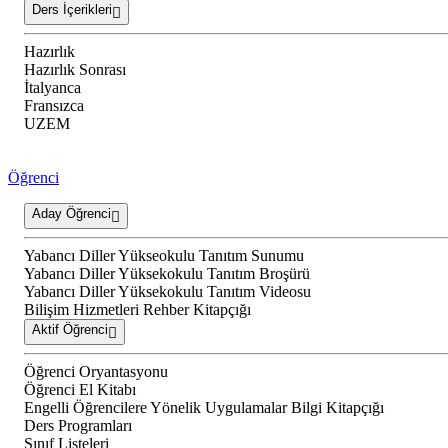
Ders İçerikleri
Hazırlık
Hazırlık Sonrası
İtalyanca
Fransızca
UZEM
Öğrenci
Aday Öğrenci
Yabancı Diller Yükseokulu Tanıtım Sunumu
Yabancı Diller Yüksekokulu Tanıtım Broşürü
Yabancı Diller Yüksekokulu Tanıtım Videosu
Bilişim Hizmetleri Rehber Kitapçığı
Aktif Öğrenci
Öğrenci Oryantasyonu
Öğrenci El Kitabı
Engelli Öğrencilere Yönelik Uygulamalar Bilgi Kitapçığı
Ders Programları
Sınıf Listeleri