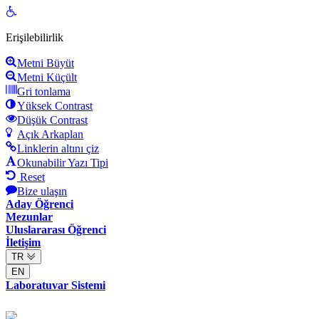
Open
toolbar
Erişilebilirlik
Metni Büyüt
Metni Küçült
Gri tonlama
Yüksek Contrast
Düşük Contrast
Açık Arkaplan
Linklerin altını çiz
Okunabilir Yazı Tipi
Reset
Bize ulaşın
Aday Öğrenci
Mezunlar
Uluslararası Öğrenci
İletişim
TR
EN
Laboratuvar Sistemi