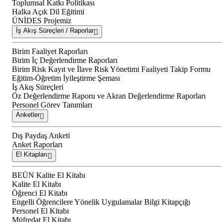
Toplumsal Katkı Politikası
Halka Açık Dil Eğitimi
ÜNİDES Projemiz
İş Akış Süreçleri / Raporlar
Birim Faaliyet Raporları
Birim İç Değerlendirme Raporları
Birim Risk Kayıt ve İlave Risk Yönetimi Faaliyeti Takip Formu
Eğitim-Öğretim İyileştirme Şeması
İş Akış Süreçleri
Öz Değerlendirme Raporu ve Akran Değerlendirme Raporları
Personel Görev Tanımları
Anketler
Dış Paydaş Anketi
Anket Raporları
El Kitapları
BEÜN Kalite El Kitabı
Kalite El Kitabı
Öğrenci El Kitabı
Engelli Öğrencilere Yönelik Uygulamalar Bilgi Kitapçığı
Personel El Kitabı
Müfredat El Kitabı