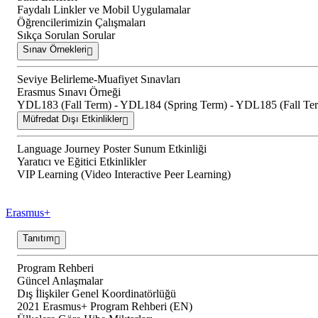
Faydalı Linkler ve Mobil Uygulamalar
Öğrencilerimizin Çalışmaları
Sıkça Sorulan Sorular
Sınav Örnekleri
Seviye Belirleme-Muafiyet Sınavları
Erasmus Sınavı Örneği
YDL183 (Fall Term) - YDL184 (Spring Term) - YDL185 (Fall Ter
Müfredat Dışı Etkinlikler
Language Journey Poster Sunum Etkinliği
Yaratıcı ve Eğitici Etkinlikler
VIP Learning (Video Interactive Peer Learning)
Erasmus+
Tanıtım
Program Rehberi
Güncel Anlaşmalar
Dış İlişkiler Genel Koordinatörlüğü
2021 Erasmus+ Program Rehberi (EN)