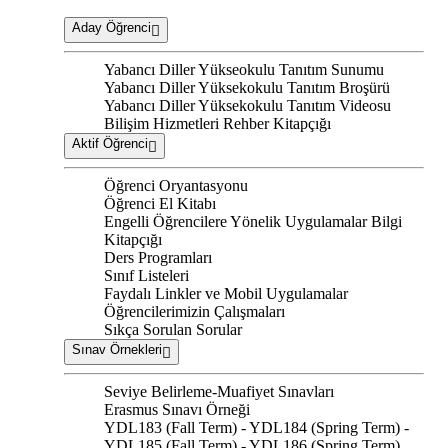
Aday Öğrenci
Yabancı Diller Yükseokulu Tanıtım Sunumu
Yabancı Diller Yüksekokulu Tanıtım Broşürü
Yabancı Diller Yüksekokulu Tanıtım Videosu
Bilişim Hizmetleri Rehber Kitapçığı
Aktif Öğrenci
Öğrenci Oryantasyonu
Öğrenci El Kitabı
Engelli Öğrencilere Yönelik Uygulamalar Bilgi
Kitapçığı
Ders Programları
Sınıf Listeleri
Faydalı Linkler ve Mobil Uygulamalar
Öğrencilerimizin Çalışmaları
Sıkça Sorulan Sorular
Sınav Örnekleri
Seviye Belirleme-Muafiyet Sınavları
Erasmus Sınavı Örneği
YDL183 (Fall Term) - YDL184 (Spring Term) -
YDL185 (Fall Term) - YDL186 (Spring Term)