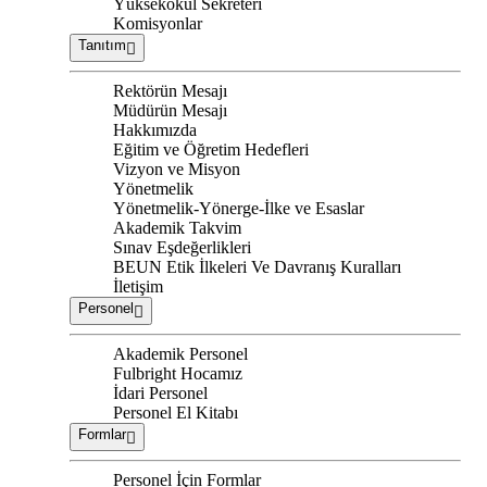
Yüksekokul Sekreteri
Komisyonlar
Tanıtım
Rektörün Mesajı
Müdürün Mesajı
Hakkımızda
Eğitim ve Öğretim Hedefleri
Vizyon ve Misyon
Yönetmelik
Yönetmelik-Yönerge-İlke ve Esaslar
Akademik Takvim
Sınav Eşdeğerlikleri
BEUN Etik İlkeleri Ve Davranış Kuralları
İletişim
Personel
Akademik Personel
Fulbright Hocamız
İdari Personel
Personel El Kitabı
Formlar
Personel İçin Formlar