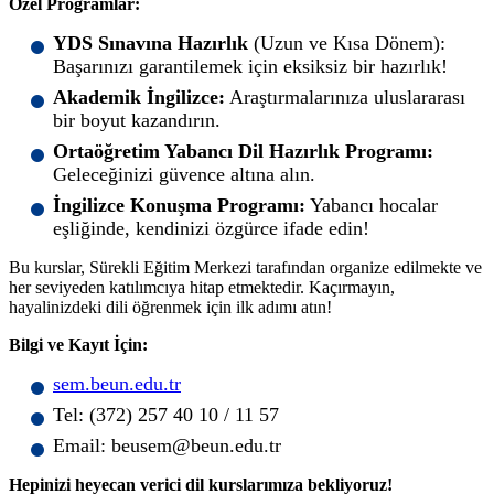
Özel Programlar:
YDS Sınavına Hazırlık
(Uzun ve Kısa Dönem):
Başarınızı garantilemek için eksiksiz bir hazırlık!
Akademik İngilizce:
Araştırmalarınıza uluslararası
bir boyut kazandırın.
Ortaöğretim Yabancı Dil Hazırlık Programı:
Geleceğinizi güvence altına alın.
İngilizce Konuşma Programı:
Yabancı hocalar
eşliğinde, kendinizi özgürce ifade edin!
Bu kurslar, Sürekli Eğitim Merkezi tarafından organize edilmekte ve
her seviyeden katılımcıya hitap etmektedir. Kaçırmayın,
hayalinizdeki dili öğrenmek için ilk adımı atın!
Bilgi ve Kayıt İçin:
sem.beun.edu.tr
Tel: (372) 257 40 10 / 11 57
Email: beusem@beun.edu.tr
Hepinizi heyecan verici dil kurslarımıza bekliyoruz!