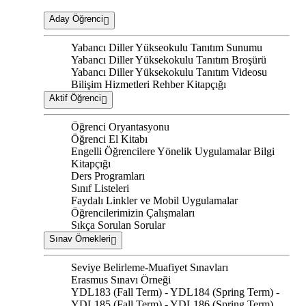
Aday Öğrenci
Yabancı Diller Yükseokulu Tanıtım Sunumu
Yabancı Diller Yüksekokulu Tanıtım Broşürü
Yabancı Diller Yüksekokulu Tanıtım Videosu
Bilişim Hizmetleri Rehber Kitapçığı
Aktif Öğrenci
Öğrenci Oryantasyonu
Öğrenci El Kitabı
Engelli Öğrencilere Yönelik Uygulamalar Bilgi
Kitapçığı
Ders Programları
Sınıf Listeleri
Faydalı Linkler ve Mobil Uygulamalar
Öğrencilerimizin Çalışmaları
Sıkça Sorulan Sorular
Sınav Örnekleri
Seviye Belirleme-Muafiyet Sınavları
Erasmus Sınavı Örneği
YDL183 (Fall Term) - YDL184 (Spring Term) -
YDL185 (Fall Term) - YDL186 (Spring Term)