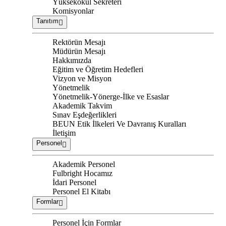
Yüksekokul Sekreteri
Komisyonlar
Tanıtım
Rektörün Mesajı
Müdürün Mesajı
Hakkımızda
Eğitim ve Öğretim Hedefleri
Vizyon ve Misyon
Yönetmelik
Yönetmelik-Yönerge-İlke ve Esaslar
Akademik Takvim
Sınav Eşdeğerlikleri
BEUN Etik İlkeleri Ve Davranış Kuralları
İletişim
Personel
Akademik Personel
Fulbright Hocamız
İdari Personel
Personel El Kitabı
Formlar
Personel İçin Formlar